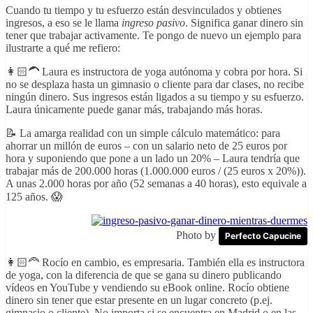
Cuando tu tiempo y tu esfuerzo están desvinculados y obtienes
ingresos, a eso se le llama
ingreso pasivo
. Significa ganar dinero sin
tener que trabajar activamente. Te pongo de nuevo un ejemplo para
ilustrarte a qué me refiero:
👩🏻‍🦱 Laura es instructora de yoga autónoma y cobra por hora. Si
no se desplaza hasta un gimnasio o cliente para dar clases, no recibe
ningún dinero. Sus ingresos están ligados a su tiempo y su esfuerzo.
Laura únicamente puede ganar más, trabajando más horas.
📝 La amarga realidad con un simple cálculo matemático: para
ahorrar un millón de euros
–
con un salario neto de 25 euros por
hora y suponiendo que pone a un lado un 20%
–
Laura tendría que
trabajar más de 200.000 horas (1.000.000 euros / (25 euros x 20%)).
A unas 2.000 horas por año (52 semanas a 40 horas), esto equivale a
125 años. 😱
Photo by
Perfecto Capucine
👩🏻‍🦰 Rocío en cambio, es empresaria. También ella es instructora
de yoga, con la diferencia de que se gana su dinero publicando
vídeos en YouTube y vendiendo su eBook online. Rocío obtiene
dinero sin tener que estar presente en un lugar concreto (p.ej.
gimnasio o cliente). No importa si se encuentra en Madrid o en las