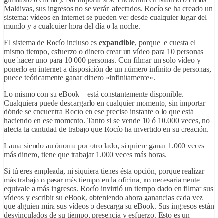
Maldivas, sus ingresos no se verán afectados. Rocío se ha creado un
sistema: vídeos en internet se pueden ver desde cualquier lugar del
mundo y a cualquier hora del día o la noche.
El sistema de Rocío incluso es
expandible
, porque le cuesta el
mismo tiempo, esfuerzo o dinero crear un vídeo para 10 personas
que hacer uno para 10.000 personas. Con filmar un solo vídeo y
ponerlo en internet a disposición de un número infinito de personas,
puede teóricamente ganar dinero «infinitamente».
Lo mismo con su eBook
–
está constantemente disponible.
Cualquiera puede descargarlo en cualquier momento, sin importar
dónde se encuentra Rocío en ese preciso instante o lo que está
haciendo en ese momento. Tanto si se vende 10 ó 10.000 veces, no
afecta la cantidad de trabajo que Rocío ha invertido en su creación.
Laura siendo autónoma por otro lado, si quiere ganar 1.000 veces
más dinero, tiene que trabajar 1.000 veces más horas.
Si tú eres empleada, ni siquiera tienes ésta opción, porque realizar
más trabajo o pasar más tiempo en la oficina, no necesariamente
equivale a más ingresos. Rocío invirtió un tiempo dado en filmar sus
vídeos y escribir su eBook, obteniendo ahora ganancias cada vez
que alguien mira sus vídeos o descarga su eBook. Sus ingresos están
desvinculados de su tiempo, presencia y esfuerzo. Esto es un