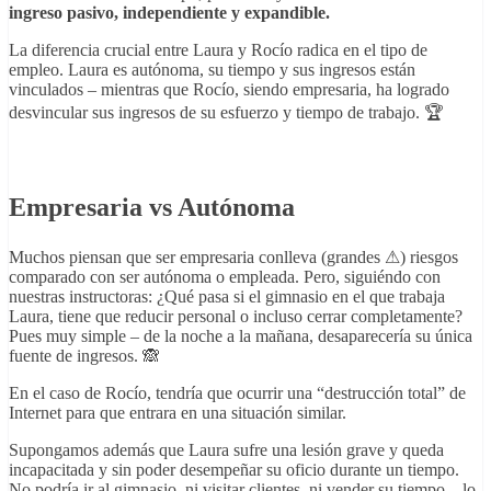
ingreso pasivo, independiente y expandible.
La diferencia crucial entre Laura y Rocío radica en el tipo de
empleo. Laura es autónoma, su tiempo y sus ingresos están
vinculados
–
mientras que Rocío, siendo empresaria, ha logrado
desvincular sus ingresos de su esfuerzo y tiempo de trabajo. 🏆
Empresaria vs Autónoma
Muchos piensan que ser empresaria conlleva (grandes ⚠) riesgos
comparado con ser autónoma o empleada. Pero, siguiéndo con
nuestras instructoras: ¿Qué pasa si el gimnasio en el que trabaja
Laura, tiene que reducir personal o incluso cerrar completamente?
Pues muy simple – de la noche a la mañana, desaparecería su única
fuente de ingresos. 🙈
En el caso de Rocío, tendría que ocurrir una “destrucción total” de
Internet para que entrara en una situación similar.
Supongamos además que Laura sufre una lesión grave y queda
incapacitada y sin poder desempeñar su oficio durante un tiempo.
No podría ir al gimnasio, ni visitar clientes, ni vender su tiempo – lo